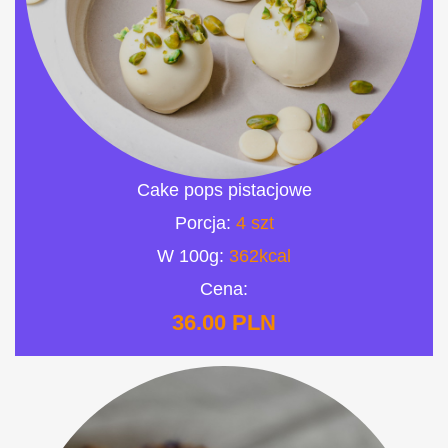
Cake pops pistacjowe
Porcja:
4 szt
W 100g:
362kcal
Cena:
36.00 PLN