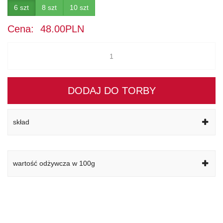
6 szt
8 szt
10 szt
Cena:
48.00PLN
DODAJ DO TORBY
skład
wartość odżywcza w 100g